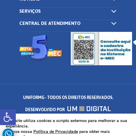
SERVIÇOS
CENTRAL DE ATENDIMENTO
UNIFORMG - TODOS OS DIREITOS RESERVADOS.
Abrir a barra de ferramentas
DESENVOLVIDO POR
AV. DR. ARNALDO DE SENNA, 328 - PALMEIRAS, FORMIGA/MG - CEP:
Este site utiliza cookies e scripts externos para melhorar a sua
experiência.
Acesse nossa
Política de Privacidade
para obter mais
35.574.530