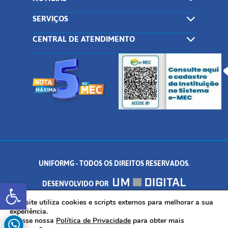
SERVIÇOS
CENTRAL DE ATENDIMENTO
UNIFORMG - TODOS OS DIREITOS RESERVADOS.
Abrir a barra de ferramentas
DESENVOLVIDO POR
AV. DR. ARNALDO DE SENNA, 328 - PALMEIRAS, FORMIGA/MG - CEP:
Este site utiliza cookies e scripts externos para melhorar a sua
experiência.
Acesse nossa
Política de Privacidade
para obter mais
35.574.530