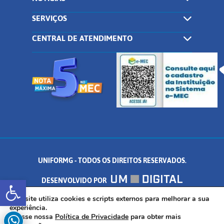
SERVIÇOS
CENTRAL DE ATENDIMENTO
UNIFORMG - TODOS OS DIREITOS RESERVADOS.
Abrir a barra de ferramentas
DESENVOLVIDO POR
AV. DR. ARNALDO DE SENNA, 328 - PALMEIRAS, FORMIGA/MG - CEP:
Este site utiliza cookies e scripts externos para melhorar a sua
experiência.
Acesse nossa
Política de Privacidade
para obter mais
35.574.530