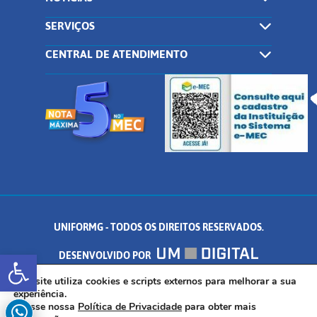
SERVIÇOS
CENTRAL DE ATENDIMENTO
UNIFORMG - TODOS OS DIREITOS RESERVADOS.
Abrir a barra de ferramentas
DESENVOLVIDO POR
AV. DR. ARNALDO DE SENNA, 328 - PALMEIRAS, FORMIGA/MG - CEP:
Este site utiliza cookies e scripts externos para melhorar a sua
experiência.
Acesse nossa
Política de Privacidade
para obter mais
35.574.530