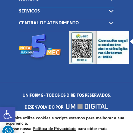
SERVIÇOS
CENTRAL DE ATENDIMENTO
UNIFORMG - TODOS OS DIREITOS RESERVADOS.
Abrir a barra de ferramentas
DESENVOLVIDO POR
AV. DR. ARNALDO DE SENNA, 328 - PALMEIRAS, FORMIGA/MG - CEP:
Este site utiliza cookies e scripts externos para melhorar a sua
experiência.
Acesse nossa
Política de Privacidade
para obter mais
35.574.530