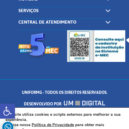
SERVIÇOS
CENTRAL DE ATENDIMENTO
UNIFORMG - TODOS OS DIREITOS RESERVADOS.
Abrir a barra de ferramentas
DESENVOLVIDO POR
AV. DR. ARNALDO DE SENNA, 328 - PALMEIRAS, FORMIGA/MG - CEP:
Este site utiliza cookies e scripts externos para melhorar a sua
experiência.
Acesse nossa
Política de Privacidade
para obter mais
35.574.530