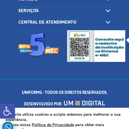
SERVIÇOS
CENTRAL DE ATENDIMENTO
UNIFORMG - TODOS OS DIREITOS RESERVADOS.
Abrir a barra de ferramentas
DESENVOLVIDO POR
AV. DR. ARNALDO DE SENNA, 328 - PALMEIRAS, FORMIGA/MG - CEP:
Este site utiliza cookies e scripts externos para melhorar a sua
experiência.
Acesse nossa
Política de Privacidade
para obter mais
35.574.530