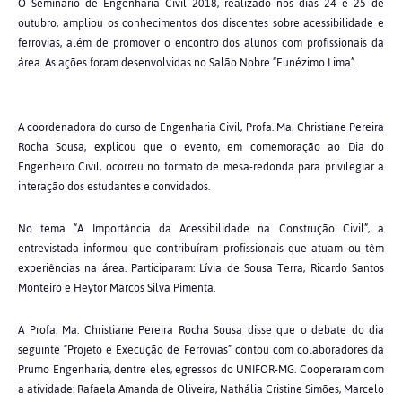
O Seminário de Engenharia Civil 2018, realizado nos dias 24 e 25 de
outubro, ampliou os conhecimentos dos discentes sobre acessibilidade e
ferrovias, além de promover o encontro dos alunos com profissionais da
área. As ações foram desenvolvidas no Salão Nobre “Eunézimo Lima”.
A coordenadora do curso de Engenharia Civil, Profa. Ma. Christiane Pereira
Rocha Sousa, explicou que o evento, em comemoração ao Dia do
Engenheiro Civil, ocorreu no formato de mesa-redonda para privilegiar a
interação dos estudantes e convidados.
No tema “A Importância da Acessibilidade na Construção Civil”, a
entrevistada informou que contribuíram profissionais que atuam ou têm
experiências na área. Participaram: Lívia de Sousa Terra, Ricardo Santos
Monteiro e Heytor Marcos Silva Pimenta.
A Profa. Ma. Christiane Pereira Rocha Sousa disse que o debate do dia
seguinte “Projeto e Execução de Ferrovias” contou com colaboradores da
Prumo Engenharia, dentre eles, egressos do UNIFOR-MG. Cooperaram com
a atividade: Rafaela Amanda de Oliveira, Nathália Cristine Simões, Marcelo