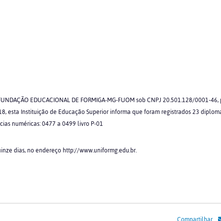
UNDAÇÃO EDUCACIONAL DE FORMIGA-MG-FUOM sob CNPJ 20.501.128/0001-46, pa
018, esta Instituição de Educação Superior informa que foram registrados 23 diplo
cias numéricas: 0477 a 0499 livro P-01
inze dias, no endereço http://www.uniformg.edu.br.
Compartilhar