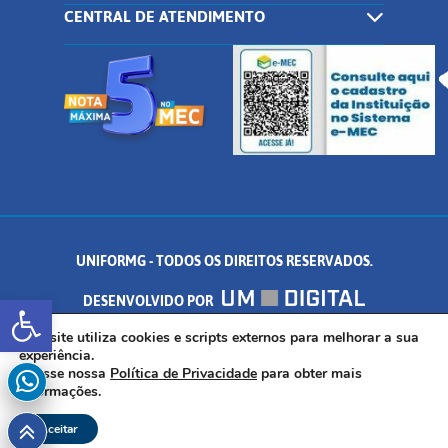
CENTRAL DE ATENDIMENTO
UNIFORMG - TODOS OS DIREITOS RESERVADOS.
Abrir a barra de ferramentas
DESENVOLVIDO POR
Este site utiliza cookies e scripts externos para melhorar a sua
AV. DR. ARNALDO DE SENNA, 328 - PALMEIRAS, FORMIGA/MG - CEP:
experiência.
Acesse nossa
Política de Privacidade
para obter mais
35.574.530
informações.
Aceitar