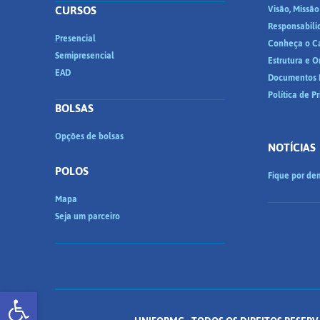
CURSOS
Visão, Missão
Responsabili
Presencial
Conheça o C
Semipresencial
Estrutura e 
EAD
Documentos I
Política de P
BOLSAS
Opções de bolsas
NOTÍCIAS
POLOS
Fique por den
Mapa
Seja um parceiro
Abrir a barra de ferramentas