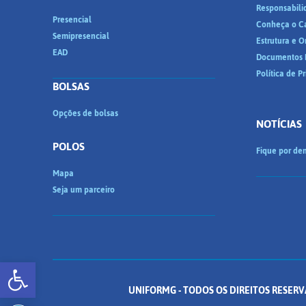
Responsabili
Presencial
Conheça o C
Semipresencial
Estrutura e 
EAD
Documentos I
Política de P
BOLSAS
Opções de bolsas
NOTÍCIAS
POLOS
Fique por den
Mapa
Seja um parceiro
Abrir a barra de ferramentas
UNIFORMG - TODOS OS DIREITOS RESERV