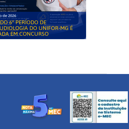
o de 2026
DO 6° PERÍODO DE
UDIOLOGIA DO UNIFOR-MG É
ADA EM CONCURSO