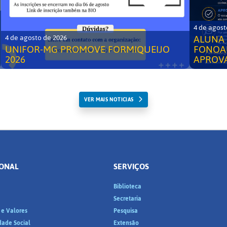
4 de agost
ALUNA 
4 de agosto de 2026
UNIFOR-MG PROMOVE FORMIQUEIJO
FONOA
2026
APROV
VER MAIS NOTICIAS
IONAL
SERVIÇOS
Biblioteca
a
Secretaria
 e Valores
Pesquisa
dade Social
Extensão