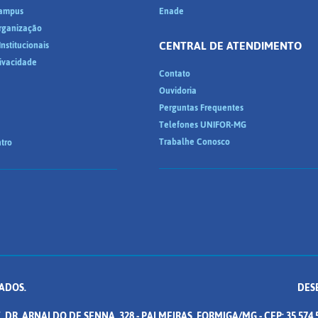
ampus
Enade
Organização
CENTRAL DE ATENDIMENTO
nstitucionais
rivacidade
Contato
Ouvidoria
Perguntas Frequentes
Telefones UNIFOR-MG
Trabalhe Conosco
tro
ADOS.
DES
. DR. ARNALDO DE SENNA, 328 - PALMEIRAS, FORMIGA/MG - CEP: 35.574.