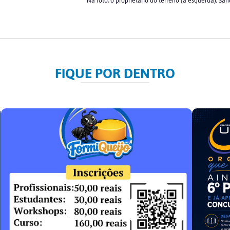
Na foto, o proprietário do terreno (à esquerda), San
FIQUE POR DENTRO