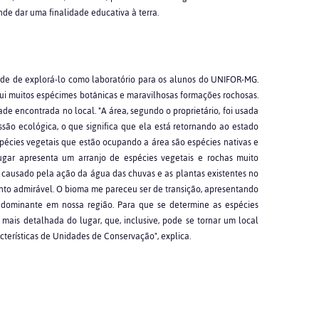
nde dar uma finalidade educativa à terra.
idade de explorá-lo como laboratório para os alunos do UNIFOR-MG.
ui muitos espécimes botânicas e maravilhosas formações rochosas.
ade encontrada no local. "A área, segundo o proprietário, foi usada
são ecológica, o que significa que ela está retornando ao estado
 espécies vegetais que estão ocupando a área são espécies nativas e
lugar apresenta um arranjo de espécies vegetais e rochas muito
 causado pela ação da água das chuvas e as plantas existentes no
nto admirável. O bioma me pareceu ser de transição, apresentando
redominante em nossa região. Para que se determine as espécies
ais detalhada do lugar, que, inclusive, pode se tornar um local
cterísticas de Unidades de Conservação", explica.