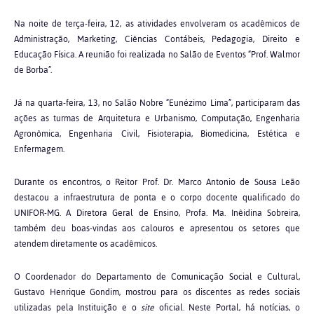
Na noite de terça-feira, 12, as atividades envolveram os acadêmicos de
Administração, Marketing, Ciências Contábeis, Pedagogia, Direito e
Educação Física. A reunião foi realizada no Salão de Eventos “Prof. Walmor
de Borba”.
Já na quarta-feira, 13, no Salão Nobre “Eunézimo Lima”, participaram das
ações as turmas de Arquitetura e Urbanismo, Computação, Engenharia
Agronômica, Engenharia Civil, Fisioterapia, Biomedicina, Estética e
Enfermagem.
Durante os encontros, o Reitor Prof. Dr. Marco Antonio de Sousa Leão
destacou a infraestrutura de ponta e o corpo docente qualificado do
UNIFOR-MG. A Diretora Geral de Ensino, Profa. Ma. Inêidina Sobreira,
também deu boas-vindas aos calouros e apresentou os setores que
atendem diretamente os acadêmicos.
O Coordenador do Departamento de Comunicação Social e Cultural,
Gustavo Henrique Gondim, mostrou para os discentes as redes sociais
utilizadas pela Instituição e o
site
oficial. Neste Portal, há notícias, o