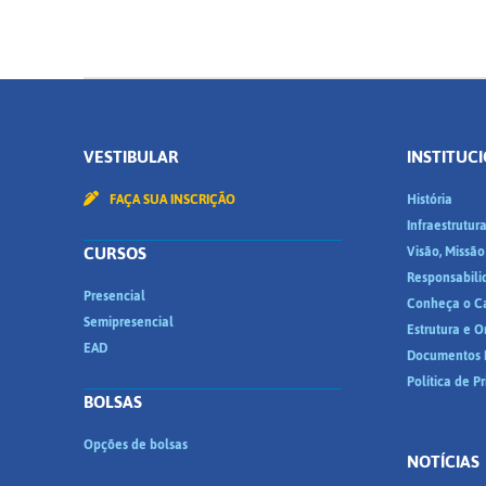
VESTIBULAR
INSTITUC
FAÇA SUA INSCRIÇÃO
História
Infraestrutur
CURSOS
Visão, Missão
Responsabili
Presencial
Conheça o C
Semipresencial
Estrutura e 
EAD
Documentos I
Política de P
BOLSAS
Opções de bolsas
NOTÍCIAS