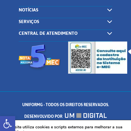
NOTÍCIAS
SERVIÇOS
CENTRAL DE ATENDIMENTO
UNIFORMG - TODOS OS DIREITOS RESERVADOS.
Abrir a barra de ferramentas
DESENVOLVIDO POR
AV. DR. ARNALDO DE SENNA, 328 - PALMEIRAS, FORMIGA/MG - CEP:
Este site utiliza cookies e scripts externos para melhorar a sua