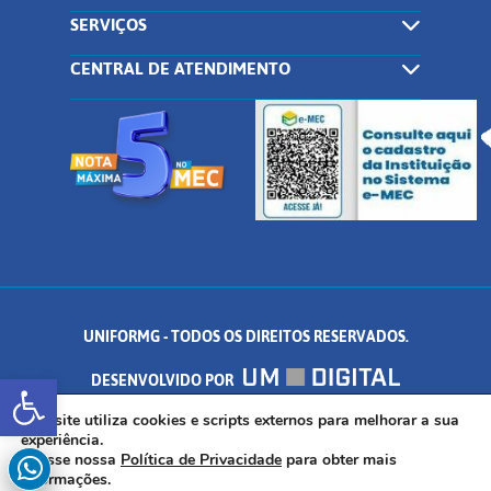
SERVIÇOS
CENTRAL DE ATENDIMENTO
UNIFORMG - TODOS OS DIREITOS RESERVADOS.
Abrir a barra de ferramentas
DESENVOLVIDO POR
AV. DR. ARNALDO DE SENNA, 328 - PALMEIRAS, FORMIGA/MG - CEP:
Este site utiliza cookies e scripts externos para melhorar a sua
experiência.
Acesse nossa
Política de Privacidade
para obter mais
35.574.530
informações.