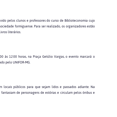
vido pelos clunos e professores do curso de Biblioteconomia cujo
sociedade formiguense. Para ser realizado, os organizadores estão
os literários.
00 às 12:00 horas, na Praça Getúlio Vargas, o evento marcará o
zado pelo UNIFOR-MG.
 em locais públicos para que sejam lidos e passados adiante. Na
e fantasiam de personagens de estórias e circulam pelos ônibus e