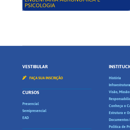
PSICOLOGIA
VESTIBULAR
INSTITUC
FAÇA SUA INSCRIÇÃO
História
Infraestrutur
CURSOS
Visão, Missão
Responsabili
Presencial
Conheça o C
Semipresencial
Estrutura e 
EAD
Documentos I
Política de P