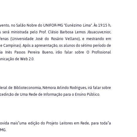
o evento, no Salão Nobre do UNIFOR-MG "Eunézimo Lima". Às 19:15 h,
s será ministrada pelo Prof. Clésio Barbosa Lemos J&uacuve;nior,
fenas (Universidade José do Rosário Vellano), e mestrando em
e Campinas). Após a apresentação, os alunos do sétimo período de
a Inês Passos Pereira Bueno, irão falar sobre O Profissional
unicação de Web 2.0.
deral de Biblioteconomia, Nêmora Arlindo Rodrigues, irá falar sobre
&ccedin;ão de Uma Rede de Informação para o Ensino Público.
omovida mais”uma edição do Projeto Leitores em Rede, para toda”a
/MG.