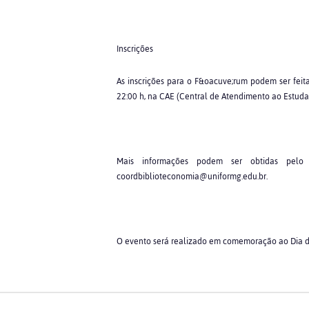
Inscrições
As inscrições para o F&oacuve;rum podem ser feita
22:00 h, na CAE (Central de Atendimento ao Estuda
Mais informações podem ser obtidas pelo 
coordbiblioteconomia@uniformg.edu.br.
O evento será realizado em comemoração ao Dia d