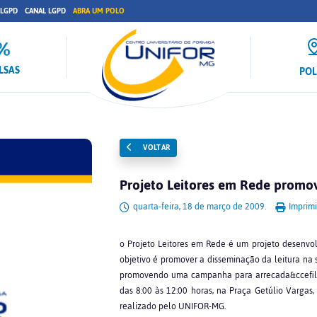
 LGPD
CANAL LGPD
ABRA UM POLO
LSAS
PO
VOLTAR
Projeto Leitores em Rede promo
quarta-feira, 18 de março de 2009.
Imprimi
o Projeto Leitores em Rede é um projeto desenvol
objetivo é promover a disseminação da leitura na 
promovendo uma campanha para arrecada&ccefil;ão
das 8:00 às 12:00 horas, na Praça Getúlio Vargas
realizado pelo UNIFOR-MG.