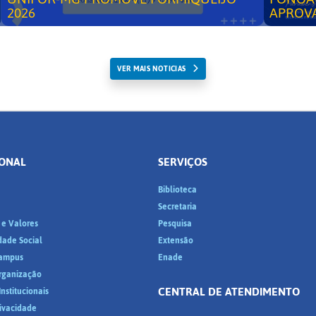
2026
APROV
VER MAIS NOTICIAS
IONAL
SERVIÇOS
Biblioteca
a
Secretaria
 e Valores
Pesquisa
dade Social
Extensão
ampus
Enade
Organização
CENTRAL DE ATENDIMENTO
nstitucionais
rivacidade