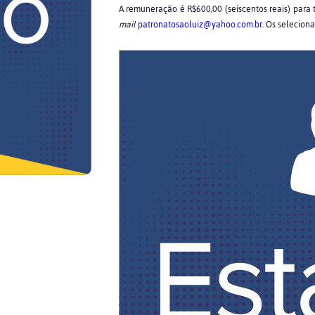
A remuneração é R$600,00 (seiscentos reais) para 
mail
patronatosaoluiz@yahoo.com.br
. Os selecion