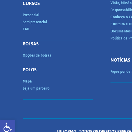
CURSOS
Visão, Missão
Responsabili
Presencial
Conheça o C
Semipresencial
Estrutura e 
EAD
Documentos I
Política de P
BOLSAS
Opções de bolsas
NOTÍCIAS
POLOS
Fique por den
Mapa
Seja um parceiro
Abrir a barra de ferramentas
UNIFORMG - TODOS OS DIREITOS RESERV