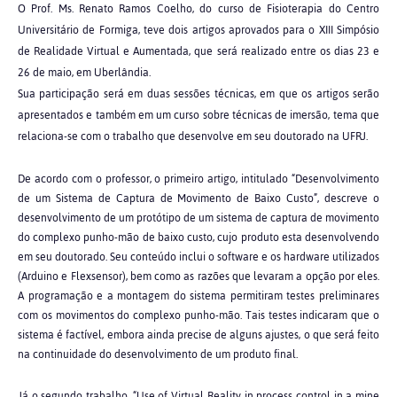
O Prof. Ms. Renato Ramos Coelho, do curso de Fisioterapia do Centro
Universitário de Formiga, teve dois artigos aprovados para o XIII Simpósio
de Realidade Virtual e Aumentada, que será realizado entre os dias 23 e
26 de maio, em Uberlândia.
Sua participação será em duas sessões técnicas, em que os artigos serão
apresentados e também em um curso sobre técnicas de imersão, tema que
relaciona-se com o trabalho que desenvolve em seu doutorado na UFRJ.
De acordo com o professor, o primeiro artigo, intitulado “Desenvolvimento
de um Sistema de Captura de Movimento de Baixo Custo”, descreve o
desenvolvimento de um protótipo de um sistema de captura de movimento
do complexo punho-mão de baixo custo, cujo produto esta desenvolvendo
em seu doutorado. Seu conteúdo inclui o software e os hardware utilizados
(Arduino e Flexsensor), bem como as razões que levaram a opção por eles.
A programação e a montagem do sistema permitiram testes preliminares
com os movimentos do complexo punho-mão. Tais testes indicaram que o
sistema é factível, embora ainda precise de alguns ajustes, o que será feito
na continuidade do desenvolvimento de um produto final.
Já o segundo trabalho, “Use of Virtual Reality in process control in a mine