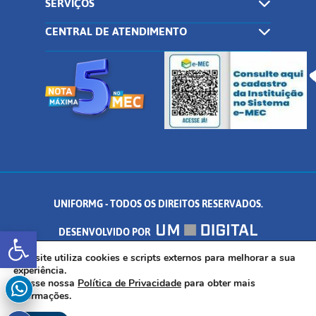
SERVIÇOS
CENTRAL DE ATENDIMENTO
UNIFORMG - TODOS OS DIREITOS RESERVADOS.
Abrir a barra de ferramentas
DESENVOLVIDO POR
AV. DR. ARNALDO DE SENNA, 328 - PALMEIRAS, FORMIGA/MG - CEP:
Este site utiliza cookies e scripts externos para melhorar a sua
experiência.
Acesse nossa
Política de Privacidade
para obter mais
35.574.530
informações.