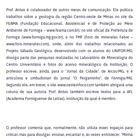
Prof. Anísio é colaborador de outros meios de comunicação. Ele publica
trabalhos sobre a geologia da região Centro-oeste de Minas no site da
FEAMA (Fundação Educacional, Assistencial e de Proteção ao Meio
Ambiente de Formiga – www.feama.com.br); no site oficial da Prefeitura de
Formiga (www.formiga.mg.gov.br); e no FMF (Foro de minerales Fabre –
www.foro-minerales.com), onde, além dos trabalhos relacionados ao
Projeto Sábado Geológico, desenvolvido com os alunos do UNIFOR-MG,
divulga parte das pesquisas realizadas no Laboratório de Mineralogia do
Centro Universitário e fotos do acervo mineralógico da Instituição. O
professor escreve, ainda, para o "Jornal da Cidade", de Arcos/MG, e é
articulista e ombudsman do jornal "O Pergaminho", de Formiga/MG.
Segundo ele, em breve, o site www.oesteinfoco.com também abrigará uma
coluna de sua autoria. Prof. Anísio também escreve textos para a AFL
(Academia Formiguense de Letras), instituição da qual é membro.
O professor comenta que, normalmente, não utiliza esses espaços para
criticar, mas para divulgar, ensinar, encantar e, às vezes entristecer. "Minha