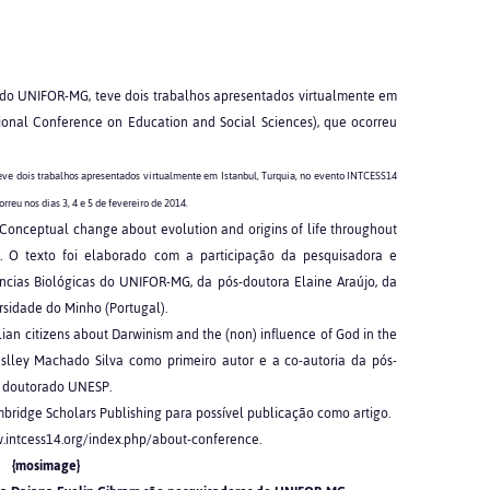
, do UNIFOR-MG, teve dois trabalhos apresentados virtualmente em
tional Conference on Education and Social Sciences), que ocorreu
ve dois trabalhos apresentados virtualmente em Istanbul, Turquia, no evento INTCESS14
reu nos dias 3, 4 e 5 de fevereiro de 2014.
Conceptual change about evolution and origins of life throughout
". O texto foi elaborado com a participação da pesquisadora e
ncias Biológicas do UNIFOR-MG, da pós-doutora Elaine Araújo, da
sidade do Minho (Portugal).
lian citizens about Darwinism and the (non) influence of God in the
eslley Machado Silva como primeiro autor e a co-autoria da pós-
a doutorado UNESP.
ridge Scholars Publishing para possível publicação como artigo.
w.intcess14.org/index.php/about-conference.
{mosimage}