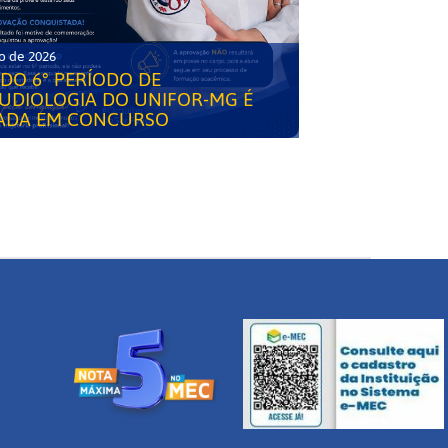
o de 2026
DO 6° PERÍODO DE
UDIOLOGIA DO UNIFOR-MG É
ADA EM CONCURSO