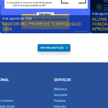
4 de agost
ALUNA 
4 de agosto de 2026
UNIFOR-MG PROMOVE FORMIQUEIJO
FONOA
2026
APROV
VER MAIS NOTICIAS
IONAL
SERVIÇOS
Biblioteca
a
Secretaria
 e Valores
Pesquisa
dade Social
Extensão