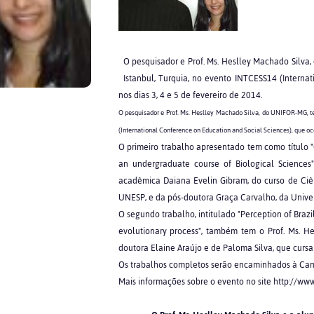
O pesquisador e Prof. Ms. Heslley Machado Silva
Istanbul, Turquia, no evento INTCESS14 (Interna
nos dias 3, 4 e 5 de fevereiro de 2014.
O pesquisador e Prof. Ms. Heslley Machado Silva, do UNIFOR-MG, te
(International Conference on Education and Social Sciences), que ocor
O primeiro trabalho apresentado tem como título "
an undergraduate course of Biological Sciences
acadêmica Daiana Evelin Gibram, do curso de Ciê
UNESP, e da pós-doutora Graça Carvalho, da Univer
O segundo trabalho, intitulado "Perception of Brazi
evolutionary process", também tem o Prof. Ms. H
doutora Elaine Araújo e de Paloma Silva, que curs
Os trabalhos completos serão encaminhados à Camb
Mais informações sobre o evento no site http://ww