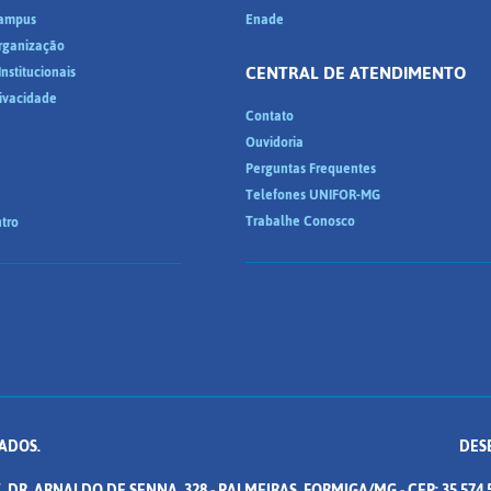
ampus
Enade
Organização
CENTRAL DE ATENDIMENTO
nstitucionais
rivacidade
Contato
Ouvidoria
Perguntas Frequentes
Telefones UNIFOR-MG
Trabalhe Conosco
tro
ADOS.
DES
. DR. ARNALDO DE SENNA, 328 - PALMEIRAS, FORMIGA/MG - CEP: 35.574.