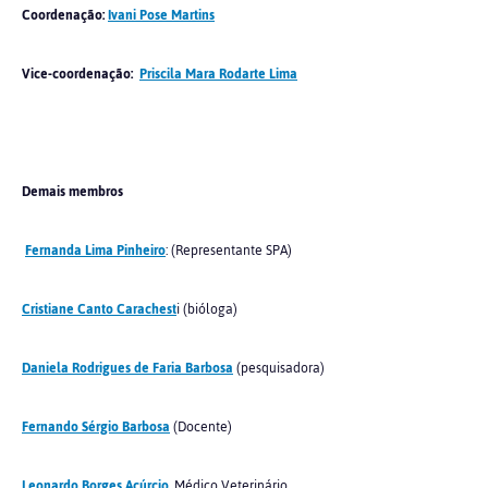
Coordenação:
Ivani Pose Martins
Vice-coordenação:
Priscila Mara Rodarte Lima
Demais membros
Fernanda Lima Pinheiro
: (Representante SPA)
Cristiane Canto Carachest
i (bióloga)
Daniela Rodrigues de Faria Barbosa
(pesquisadora)
Fernando Sérgio Barbosa
(Docente)
Leonardo Borges Acúrcio
, Médico Veterinário