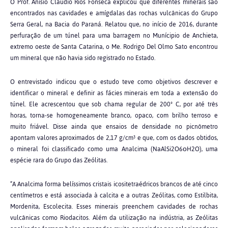
O Prof. Anísio Cláudio Rios Fonseca explicou que diferentes minerais são
encontrados nas cavidades e amígdalas das rochas vulcânicas do Grupo
Serra Geral, na Bacia do Paraná. Relatou que, no início de 2016, durante
perfuração de um túnel para uma barragem no Munícipio de Anchieta,
extremo oeste de Santa Catarina, o Me. Rodrigo Del Olmo Sato encontrou
um mineral que não havia sido registrado no Estado.
O entrevistado indicou que o estudo teve como objetivos descrever e
identificar o mineral e definir as fácies minerais em toda a extensão do
túnel. Ele acrescentou que sob chama regular de 200º C, por até três
horas, torna-se homogeneamente branco, opaco, com brilho terroso e
muito friável. Disse ainda que ensaios de densidade no picnômetro
apontam valores aproximados de 2,17 g/cm³ e que, com os dados obtidos,
o mineral foi classificado como uma Analcima (NaAlSi2O6οH2O), uma
espécie rara do Grupo das Zeólitas.
“A Analcima forma belíssimos cristais icositetraédricos brancos de até cinco
centímetros e está associada à calcita e a outras Zeólitas, como Estilbita,
Mordenita, Escolecita. Esses minerais preenchem cavidades de rochas
vulcânicas como Riodacitos. Além da utilização na indústria, as Zeólitas