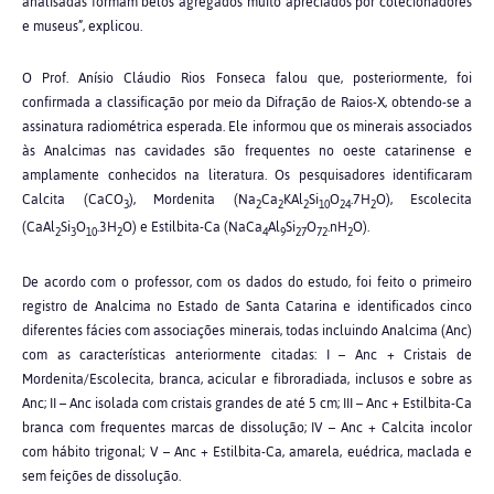
analisadas formam belos agregados muito apreciados por colecionadores
e museus”, explicou.
O Prof. Anísio Cláudio Rios Fonseca falou que, posteriormente, foi
confirmada a classificação por meio da Difração de Raios-X, obtendo-se a
assinatura radiométrica esperada. Ele informou que os minerais associados
às Analcimas nas cavidades são frequentes no oeste catarinense e
amplamente conhecidos na literatura. Os pesquisadores identificaram
Calcita (CaCO
), Mordenita (Na
Ca
KAl
Si
O
.7H
O), Escolecita
3
2
2
2
10
24
2
(CaAl
Si
O
.3H
O) e Estilbita-Ca (NaCa
Al
Si
O
.nH
O).
2
3
10
2
4
9
27
72
2
De acordo com o professor, com os dados do estudo, foi feito o primeiro
registro de Analcima no Estado de Santa Catarina e identificados cinco
diferentes fácies com associações minerais, todas incluindo Analcima (Anc)
com as características anteriormente citadas: I – Anc + Cristais de
Mordenita/Escolecita, branca, acicular e fibroradiada, inclusos e sobre as
Anc; II – Anc isolada com cristais grandes de até 5 cm; III – Anc + Estilbita-Ca
branca com frequentes marcas de dissolução; IV – Anc + Calcita incolor
com hábito trigonal; V – Anc + Estilbita-Ca, amarela, euédrica, maclada e
sem feições de dissolução.