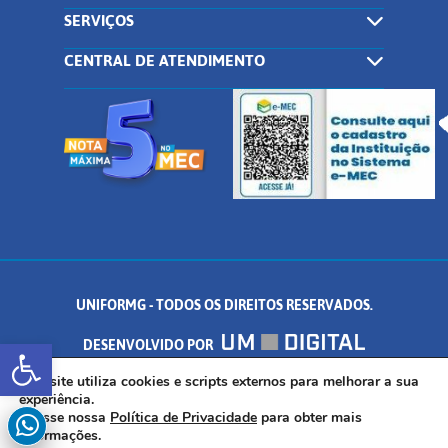
SERVIÇOS
CENTRAL DE ATENDIMENTO
UNIFORMG - TODOS OS DIREITOS RESERVADOS.
Abrir a barra de ferramentas
DESENVOLVIDO POR
AV. DR. ARNALDO DE SENNA, 328 - PALMEIRAS, FORMIGA/MG - CEP:
Este site utiliza cookies e scripts externos para melhorar a sua
experiência.
Acesse nossa
Política de Privacidade
para obter mais
35.574.530
informações.