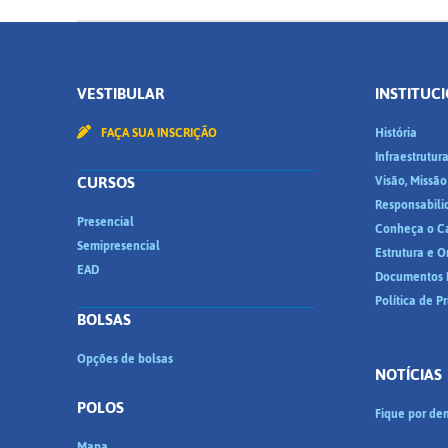
VESTIBULAR
INSTITUC
FAÇA SUA INSCRIÇÃO
História
Infraestrutur
CURSOS
Visão, Missão
Responsabili
Presencial
Conheça o C
Semipresencial
Estrutura e 
EAD
Documentos I
Política de P
BOLSAS
Opções de bolsas
NOTÍCIAS
POLOS
Fique por den
Mapa