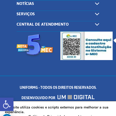
NOTÍCIAS
SERVIÇOS
CENTRAL DE ATENDIMENTO
UNIFORMG - TODOS OS DIREITOS RESERVADOS.
Abrir a barra de ferramentas
DESENVOLVIDO POR
AV. DR. ARNALDO DE SENNA, 328 - PALMEIRAS, FORMIGA/MG - CEP:
Este site utiliza cookies e scripts externos para melhorar a sua
experiência.