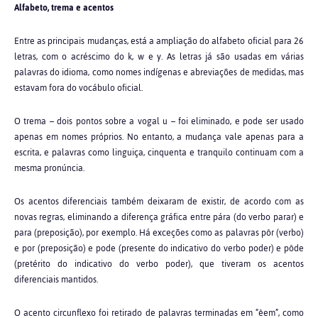
Alfabeto, trema e acentos
Entre as principais mudanças, está a ampliação do alfabeto oficial para 26
letras, com o acréscimo do k, w e y. As letras já são usadas em várias
palavras do idioma, como nomes indígenas e abreviações de medidas, mas
estavam fora do vocábulo oficial.
O trema – dois pontos sobre a vogal u – foi eliminado, e pode ser usado
apenas em nomes próprios. No entanto, a mudança vale apenas para a
escrita, e palavras como linguiça, cinquenta e tranquilo continuam com a
mesma pronúncia.
Os acentos diferenciais também deixaram de existir, de acordo com as
novas regras, eliminando a diferença gráfica entre pára (do verbo parar) e
para (preposição), por exemplo. Há exceções como as palavras pôr (verbo)
e por (preposição) e pode (presente do indicativo do verbo poder) e pôde
(pretérito do indicativo do verbo poder), que tiveram os acentos
diferenciais mantidos.
O acento circunflexo foi retirado de palavras terminadas em “êem”, como