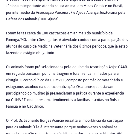
Júnior, um importante ator da causa animal em Minas Gerais e no Brasil,
por intermédio da Associação Parceira JF e Ajuda Aliança JuizForana pela
Defesa dos Animais (ONG Ajuda).
Foram feitas cerca de 100 castrações em animais do município de
Formiga/MG, entre cães e gatos. A atividade contou com a participação dos
alunos do curso de Medicina Veterinária dos últimos períodos, que já estão
fazendo o estágio obrigatório.
Os animais foram pré-selecionados pela equipe da Associação Anjos GAAR,
em seguida passaram por uma triagem e foram encaminhados para a
cirurgia.
O corpo clínico da CLIMVET, composto por médico veterinário e
estagiários, auxiliou na operacionalização.
Os alunos que estavam
participando do mutirão já presenciaram a prática durante a experiência
na CLIMVET, onde prestam atendimentos a famílias inscritas no Bolsa
Família e no CadÚnico.
O Prof. Dr. Leonardo Borges Acurcio ressalta a importância da castração
para os animais: “Ela é interessante porque muitas vezes o animal se
reproduz por não ser castrado e é difícil dar destino a esses filhotes. Até