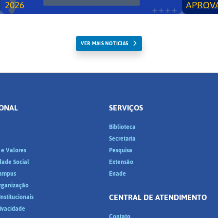
2026
APROV
VER MAIS NOTICIAS
IONAL
SERVIÇOS
Biblioteca
a
Secretaria
 e Valores
Pesquisa
dade Social
Extensão
ampus
Enade
Organização
CENTRAL DE ATENDIMENTO
nstitucionais
rivacidade
Contato