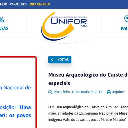
 LGPD
CANAL LGPD
ABRA UM POLO
LSAS
PO
VOLTAR
Museu Arqueológico do Carste do
especiais
terça-feira, 16 de maio de 2017.
Imprimir
O Museu Arqueológico do Carste do Alto São Franci
maio, atividades da 15
Semana Nacional de Museus
a
Indígena Vale do Javarí: os povos Matis e Marubo”.