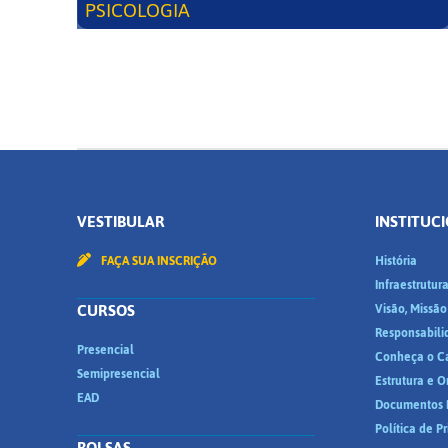
PSICOLOGIA
VESTIBULAR
INSTITUC
FAÇA SUA INSCRIÇÃO
História
Infraestrutur
CURSOS
Visão, Missão
Responsabili
Presencial
Conheça o C
Semipresencial
Estrutura e 
EAD
Documentos I
Política de P
BOLSAS