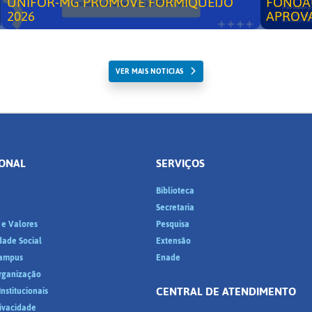
UNIFOR-MG PROMOVE FORMIQUEIJO
FONOA
2026
APROV
VER MAIS NOTICIAS
IONAL
SERVIÇOS
Biblioteca
a
Secretaria
 e Valores
Pesquisa
dade Social
Extensão
ampus
Enade
Organização
CENTRAL DE ATENDIMENTO
nstitucionais
rivacidade