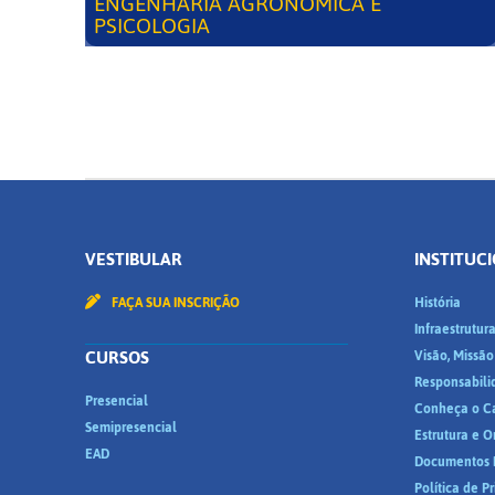
ENGENHARIA AGRONÔMICA E
PSICOLOGIA
VESTIBULAR
INSTITUC
FAÇA SUA INSCRIÇÃO
História
Infraestrutur
CURSOS
Visão, Missão
Responsabili
Presencial
Conheça o C
Semipresencial
Estrutura e 
EAD
Documentos I
Política de P