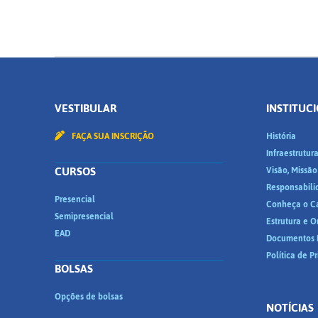
VESTIBULAR
INSTITUC
FAÇA SUA INSCRIÇÃO
História
Infraestrutur
CURSOS
Visão, Missão
Responsabili
Presencial
Conheça o C
Semipresencial
Estrutura e 
EAD
Documentos I
Política de P
BOLSAS
Opções de bolsas
NOTÍCIAS