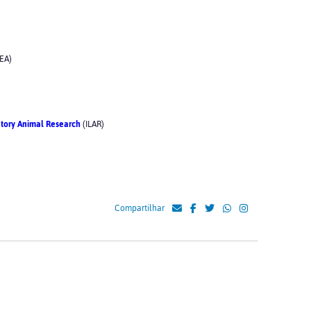
EA)
atory Animal Research
(ILAR)
Compartilhar