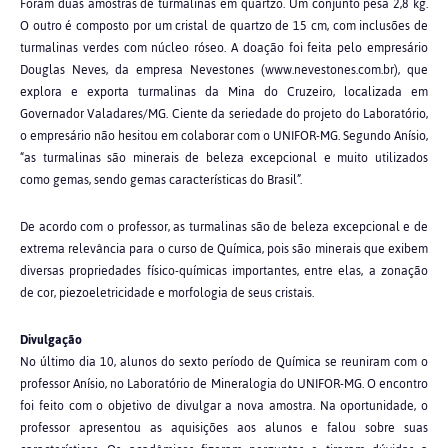
Foram duas amostras de turmalinas em quartzo. Um conjunto pesa 2,8 kg.
O outro é composto por um cristal de quartzo de 15 cm, com inclusões de
turmalinas verdes com núcleo róseo. A doação foi feita pelo empresário
Douglas Neves, da empresa Nevestones (www.nevestones.com.br), que
explora e exporta turmalinas da Mina do Cruzeiro, localizada em
Governador Valadares/MG. Ciente da seriedade do projeto do Laboratório,
o empresário não hesitou em colaborar com o UNIFOR-MG. Segundo Anísio,
“as turmalinas são minerais de beleza excepcional e muito utilizados
como gemas, sendo gemas características do Brasil”.
De acordo com o professor, as turmalinas são de beleza excepcional e de
extrema relevância para o curso de Química, pois são minerais que exibem
diversas propriedades físico-químicas importantes, entre elas, a zonação
de cor, piezoeletricidade e morfologia de seus cristais.
Divulgação
No último dia 10, alunos do sexto período de Química se reuniram com o
professor Anísio, no Laboratório de Mineralogia do UNIFOR-MG. O encontro
foi feito com o objetivo de divulgar a nova amostra. Na oportunidade, o
professor apresentou as aquisições aos alunos e falou sobre suas