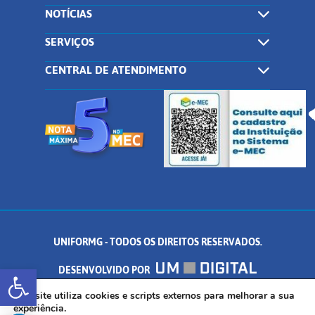
NOTÍCIAS
SERVIÇOS
CENTRAL DE ATENDIMENTO
UNIFORMG - TODOS OS DIREITOS RESERVADOS.
Abrir a barra de ferramentas
DESENVOLVIDO POR
AV. DR. ARNALDO DE SENNA, 328 - PALMEIRAS, FORMIGA/MG - CEP:
Este site utiliza cookies e scripts externos para melhorar a sua
experiência.