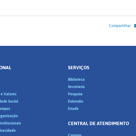
Compartilhar
IONAL
SERVIÇOS
Biblioteca
a
Secretaria
 e Valores
Pesquisa
dade Social
Extensão
ampus
Enade
Organização
CENTRAL DE ATENDIMENTO
nstitucionais
rivacidade
Contato