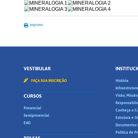
Imprimir
VESTIBULAR
INSTITUC
FAÇA SUA INSCRIÇÃO
História
Infraestrutur
CURSOS
Visão, Missão
Responsabili
Presencial
Conheça o C
Semipresencial
Estrutura e 
EAD
Documentos I
Política de P