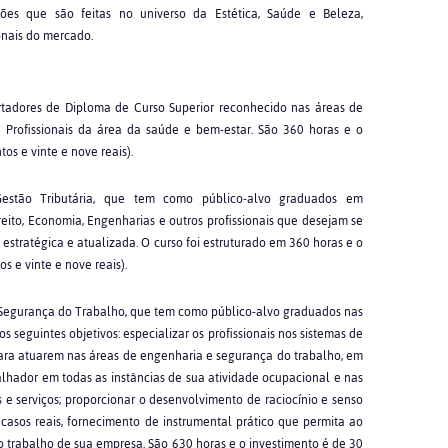
sões que são feitas no universo da Estética, Saúde e Beleza,
onais do mercado.
rtadores de Diploma de Curso Superior reconhecido nas áreas de
e Profissionais da área da saúde e bem-estar. São 360 horas e o
os e vinte e nove reais).
stão Tributária, que tem como público-alvo graduados em
eito, Economia, Engenharias e outros profissionais que desejam se
 estratégica e atualizada. O curso foi estruturado em 360 horas e o
s e vinte e nove reais).
 Segurança do Trabalho, que tem como público-alvo graduados nas
s seguintes objetivos: especializar os profissionais nos sistemas de
 para atuarem nas áreas de engenharia e segurança do trabalho, em
lhador em todas as instâncias de sua atividade ocupacional e nas
 e serviços; proporcionar o desenvolvimento de raciocínio e senso
 casos reais, fornecimento de instrumental prático que permita ao
do trabalho de sua empresa. São 630 horas e o investimento é de 30