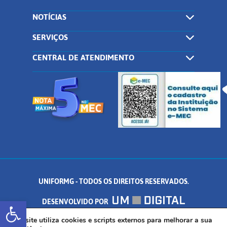
NOTÍCIAS
SERVIÇOS
CENTRAL DE ATENDIMENTO
UNIFORMG - TODOS OS DIREITOS RESERVADOS.
Abrir a barra de ferramentas
DESENVOLVIDO POR
AV. DR. ARNALDO DE SENNA, 328 - PALMEIRAS, FORMIGA/MG - CEP:
Este site utiliza cookies e scripts externos para melhorar a sua