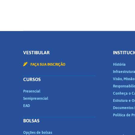
VESTIBULAR
INSTITUC
FAÇA SUA INSCRIÇÃO
História
Infraestrutur
CURSOS
Visão, Missão
Responsabili
Presencial
Conheça o C
Semipresencial
Estrutura e 
EAD
Documentos I
Política de P
BOLSAS
Opções de bolsas