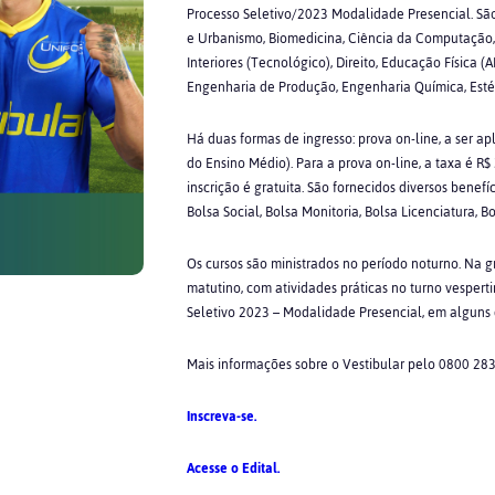
Processo Seletivo/2023 Modalidade Presencial. São 
e Urbanismo, Biomedicina, Ciência da Computação, 
Interiores (Tecnológico), Direito, Educação Física 
Engenharia de Produção, Engenharia Química, Estéti
Há duas formas de ingresso: prova on-line, a ser 
do Ensino Médio). Para a prova on-line, a taxa é R$
inscrição é gratuita. São fornecidos diversos benefí
Bolsa Social, Bolsa Monitoria, Bolsa Licenciatura, 
Os cursos são ministrados no período noturno. Na 
matutino, com atividades práticas no turno vesperti
Seletivo 2023 – Modalidade Presencial, em alguns 
Mais informações sobre o Vestibular pelo 0800 28
Inscreva-se.
Acesse o Edital.