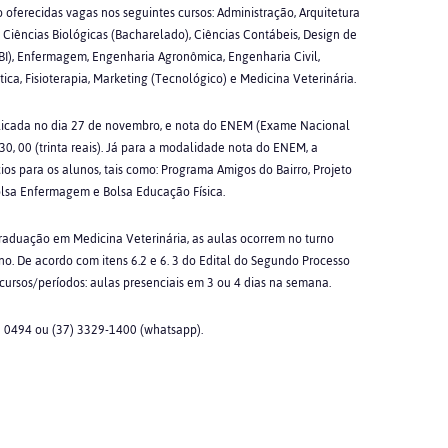
oferecidas vagas nos seguintes cursos: Administração, Arquitetura
Ciências Biológicas (Bacharelado), Ciências Contábeis, Design de
(ABI), Enfermagem, Engenharia Agronômica, Engenharia Civil,
ca, Fisioterapia, Marketing (Tecnológico) e Medicina Veterinária.
aplicada no dia 27 de novembro, e nota do ENEM (Exame Nacional
 30, 00 (trinta reais). Já para a modalidade nota do ENEM, a
cios para os alunos, tais como: Programa Amigos do Bairro, Projeto
Bolsa Enfermagem e Bolsa Educação Física.
graduação em Medicina Veterinária, as aulas ocorrem no turno
no. De acordo com itens 6.2 e 6. 3 do Edital do Segundo Processo
cursos/períodos: aulas presenciais em 3 ou 4 dias na semana.
3 0494 ou (37) 3329-1400 (whatsapp).