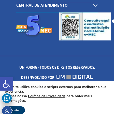
CENTRAL DE ATENDIMENTO
UNIFORMG - TODOS OS DIREITOS RESERVADOS.
Abrir a barra de ferramentas
DESENVOLVIDO POR
AV. DR. ARNALDO DE SENNA, 328 - PALMEIRAS, FORMIGA/MG - CEP:
Este site utiliza cookies e scripts externos para melhorar a sua
experiência.
Acesse nossa
Política de Privacidade
para obter mais
35.574.530
informações.
Aceitar