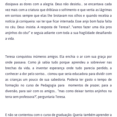
dissipava as dores com a alegria. Deus não desistiu… se encantava cada
vez mais com a criatura que driblava o sofrimento e que vertia as lágrimas
em sorrisos sempre que elas lhe brotavam nos olhos e quando recebia a
notícia já corriqueira: vai ter que ficar internada. Esse anjo bom fazia falta
no céu. Deus insistia. A resposta de Teresa?…“vamos fazer uma ôla pros
anjinhos do céu!” e seguia adiante com toda a sua fragilidade desafiando
a vida.
Teresa conquistou inúmeros amigos. Ela enchia o ar com sua graça por
onde passava. Como já sabia tudo porque aprendeu a sobreviver nas
brechas da vida, a inventar esperança onde tudo parecia perdido, a
conhecer a dor pelo sorriso… cismou que seria educadora para dividir com
as crianças um pouco de sua sabedoria. Poderia ter gasto o tempo de
formação no curso de Pedagogia para momentos de prazer, para a
diversão, para sair com os amigos… “mas como deixar tantos anjinhos na
terra sem professora?”, perguntaria Teresa.
E não se contentou com o curso de graduação. Queria também aprender a