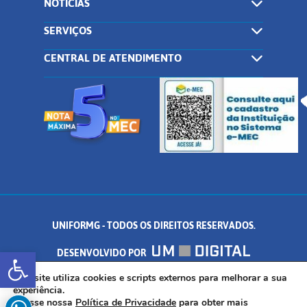
NOTÍCIAS
SERVIÇOS
CENTRAL DE ATENDIMENTO
UNIFORMG - TODOS OS DIREITOS RESERVADOS.
Abrir a barra de ferramentas
DESENVOLVIDO POR
AV. DR. ARNALDO DE SENNA, 328 - PALMEIRAS, FORMIGA/MG - CEP:
Este site utiliza cookies e scripts externos para melhorar a sua
experiência.
Acesse nossa
Política de Privacidade
para obter mais