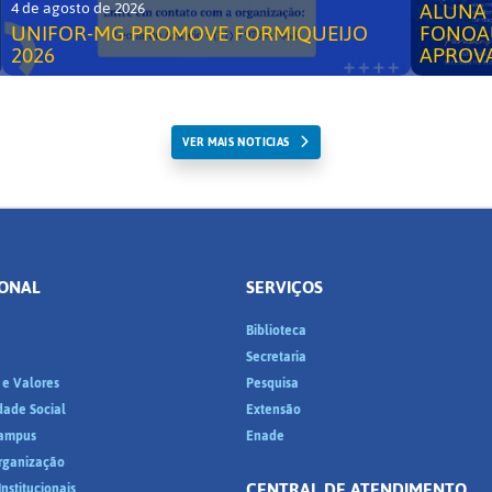
ALUNA 
4 de agosto de 2026
UNIFOR-MG PROMOVE FORMIQUEIJO
FONOA
2026
APROV
VER MAIS NOTICIAS
IONAL
SERVIÇOS
Biblioteca
a
Secretaria
 e Valores
Pesquisa
dade Social
Extensão
ampus
Enade
Organização
CENTRAL DE ATENDIMENTO
nstitucionais