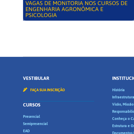
VAGAS DE MONITORIA NOS CURSOS DE
ENGENHARIA AGRONÔMICA E
PSICOLOGIA
VESTIBULAR
INSTITUC
FAÇA SUA INSCRIÇÃO
História
Infraestrutur
CURSOS
Visão, Missão
Responsabili
Presencial
Conheça o C
Semipresencial
Estrutura e 
EAD
Documentos I