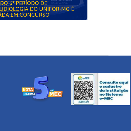
DO 6° PERÍODO DE
UDIOLOGIA DO UNIFOR-MG É
ADA EM CONCURSO