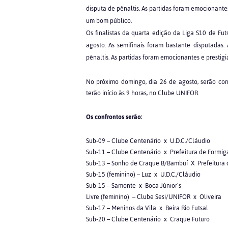
disputa de pênaltis. As partidas foram emocionantes
um bom público.
Os finalistas da quarta edição da Liga S10 de Fu
agosto. As semifinais foram bastante disputadas
pênaltis. As partidas foram emocionantes e prestig
No próximo domingo, dia 26 de agosto, serão co
terão início às 9 horas, no Clube UNIFOR.
Os confrontos serão:
Sub-09 – Clube Centenário x U.D.C./Cláudio
Sub-11 – Clube Centenário x Prefeitura de Formi
Sub-13 – Sonho de Craque B/Bambuí X Prefeitura
Sub-15 (feminino) – Luz x U.D.C./Cláudio
Sub-15 – Samonte x Boca Júnior’s
Livre (feminino) – Clube Sesi/UNIFOR x Oliveira
Sub-17 – Meninos da Vila x Beira Rio Futsal
Sub-20 – Clube Centenário x Craque Futuro