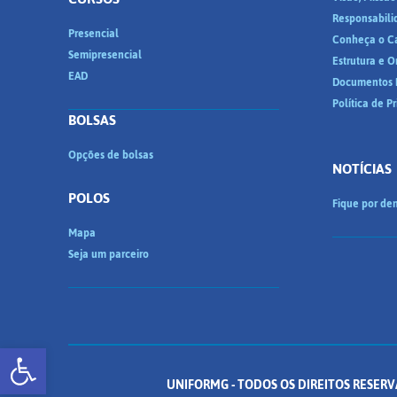
Responsabili
Presencial
Conheça o C
Semipresencial
Estrutura e 
EAD
Documentos I
Política de P
BOLSAS
Opções de bolsas
NOTÍCIAS
POLOS
Fique por den
Mapa
Seja um parceiro
Abrir a barra de ferramentas
UNIFORMG - TODOS OS DIREITOS RESERV