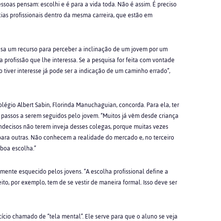
ssoas pensam: escolhi e é para a vida toda. Não é assim. É preciso
ias profissionais dentro da mesma carreira, que estão em
 usa um recurso para perceber a inclinação de um jovem por um
 profissão que lhe interessa. Se a pesquisa for feita com vontade
o tiver interesse já pode ser a indicação de um caminho errado”,
gio Albert Sabin, Florinda Manuchaguian, concorda. Para ela, ter
 passos a serem seguidos pelo jovem. “Muitos já vêm desde criança
ndecisos não terem inveja desses colegas, porque muitas vezes
 para outras. Não conhecem a realidade do mercado e, no terceiro
boa escolha.”
nte esquecido pelos jovens. “A escolha profissional define a
ito, por exemplo, tem de se vestir de maneira formal. Isso deve ser
cício chamado de “tela mental”. Ele serve para que o aluno se veja