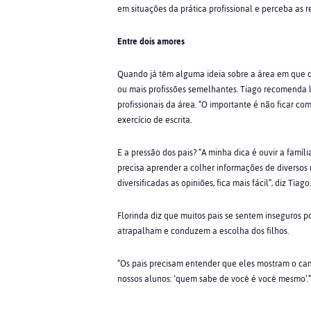
em situações da prática profissional e perceba as 
Entre dois amores
Quando já têm alguma ideia sobre a área em que q
ou mais profissões semelhantes. Tiago recomenda ler
profissionais da área. “O importante é não ficar c
exercício de escrita.
E a pressão dos pais? “A minha dica é ouvir a famíl
precisa aprender a colher informações de diversos m
diversificadas as opiniões, fica mais fácil”, diz Tiago.
Florinda diz que muitos pais se sentem inseguros p
atrapalham e conduzem a escolha dos filhos.
“Os pais precisam entender que eles mostram o ca
nossos alunos: ‘quem sabe de você é você mesmo’.”