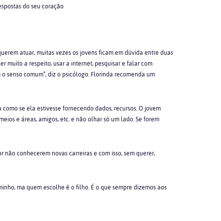
respostas do seu coração
uerem atuar, muitas vezes os jovens ficam em dúvida entre duas
 muito a respeito, usar a internet, pesquisar e falar com
om o senso comum”, diz o psicólogo. Florinda recomenda um
ia como se ela estivesse fornecendo dados, recursos. O jovem
eios e áreas, amigos, etc. e não olhar só um lado. Se forem
or não conhecerem novas carreiras e com isso, sem querer,
minho, ma quem escolhe é o filho. É o que sempre dizemos aos