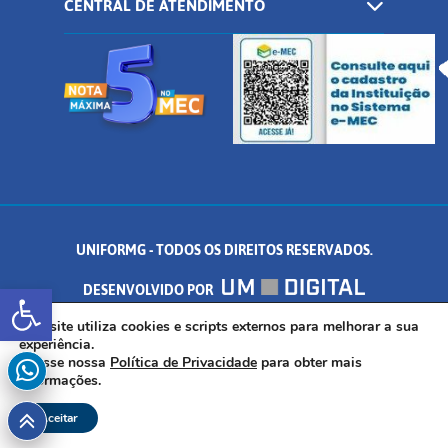
CENTRAL DE ATENDIMENTO
UNIFORMG - TODOS OS DIREITOS RESERVADOS.
Abrir a barra de ferramentas
DESENVOLVIDO POR
AV. DR. ARNALDO DE SENNA, 328 - PALMEIRAS, FORMIGA/MG - CEP:
Este site utiliza cookies e scripts externos para melhorar a sua
experiência.
Acesse nossa
Política de Privacidade
para obter mais
35.574.530
informações.
Aceitar