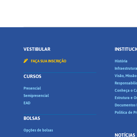
VESTIBULAR
INSTITUC
FAÇA SUA INSCRIÇÃO
História
Infraestrutur
CURSOS
Visão, Missão
Responsabili
Presencial
Conheça o C
Semipresencial
Estrutura e 
EAD
Documentos I
Política de P
BOLSAS
Opções de bolsas
NOTÍCIAS