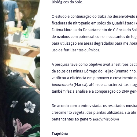
Biológicos do Solo.
O estudo é continuação do trabalho desenvolvido 
fixadoras de nitrogênio em solos do Quadrilátero Fer
Fatima Moreira do Departamento de Ciência do Solo.
de rizóbios com potencial como inoculantes de le
para utilização em áreas degradadas para melhorar
uso de fertilizantes químicos.
A pesquisa teve como objetivo avaliar estirpes bac
de solos das minas Córrego do Feijão (Brumadinho,
verificou a eficiência em promover o crescimento 
bimucronata
(Maricá), além de caracterizá-las filo
também fez a análise e a comparação do DNA genô
De acordo com a entrevistada, os resultados most
crescimento vegetal das plantas utilizadas. Ela afi
pertencentes ao gênero
Bradyrhizobium
.
Trajetória