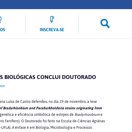
LOS
INSCREVA-SE
AS BIOLÓGICAS CONCLUI DOUTORADO
mir
dana Luísa de Castro defendeu, no dia 29 de novembro, a tese
of Bradyrhizobium and Paraburkholderia strains originating from
enética e eficiência simbiótica de estirpes de
Bradyrhizobium
e
ro Ferrífero). O Doutorado foi feito na Escola de Ciências Agrárias
-UFLA). A ênfase é em Biologia, Microbiologia e Processos