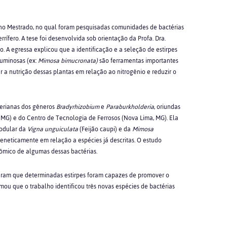
no Mestrado, no qual foram pesquisadas comunidades de bactérias
rífero. A tese foi desenvolvida sob orientação da Profa. Dra.
 A egressa explicou que a identificação e a seleção de estirpes
guminosas (ex:
Mimosa bimucronata)
são ferramentas importantes
 a nutrição dessas plantas em relação ao nitrogênio e reduzir o
terianas dos gêneros
Bradyrhizobium
e
Paraburkholderia
, oriundas
 MG) e do Centro de Tecnologia de Ferrosos (Nova Lima, MG). Ela
nodular da
Vigna unguiculata
(Feijão caupi) e da
Mimosa
geneticamente em relação a espécies já descritas. O estudo
mico de algumas dessas bactérias.
raram que determinadas estirpes foram capazes de promover o
rmou que o trabalho identificou três novas espécies de bactérias