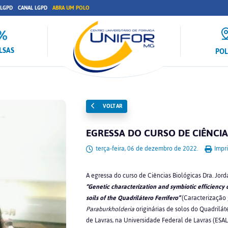
 LGPD
CANAL LGPD
ABRA UM POLO
LSAS
PO
VOLTAR
EGRESSA DO CURSO DE CIÊNCI
terça-feira, 06 de dezembro de 2022.
Impri
A egressa do curso de Ciências Biológicas Dra. Jor
“Genetic characterization and symbiotic efficiency 
soils of the Quadrilátero Ferrífero”
(Caracterização g
Paraburkholderia
originárias de solos do Quadriláte
de Lavras, na Universidade Federal de Lavras (ESAL