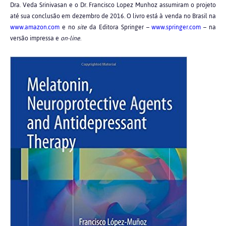
Dra. Veda Srinivasan e o Dr. Francisco Lopez Munhoz assumiram o projeto
até sua conclusão em dezembro de 2016. O livro está à venda no Brasil na
www.amazon.com
e no
site
da Editora Springer –
www.springer.com
– na
versão impressa e
on-line
.