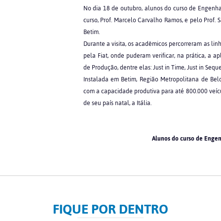
No dia 18 de outubro, alunos do curso de Engen
curso, Prof. Marcelo Carvalho Ramos, e pelo Prof. 
Betim.
Durante a visita, os acadêmicos percorreram as li
pela Fiat, onde puderam verificar, na prática, a 
de Produção, dentre elas: Just in Time, Just in Seq
Instalada em Betim, Região Metropolitana de Belo
com a capacidade produtiva para até 800.000 veícu
de seu país natal, a Itália.
Alunos do curso de Engenh
FIQUE POR DENTRO