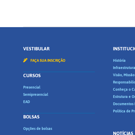
VESTIBULAR
INSTITUC
FAÇA SUA INSCRIÇÃO
História
Infraestrutur
CURSOS
Visão, Missão
Responsabili
Presencial
Conheça o C
Semipresencial
Estrutura e 
EAD
Documentos I
Política de P
BOLSAS
Opções de bolsas
NOTÍCIAS