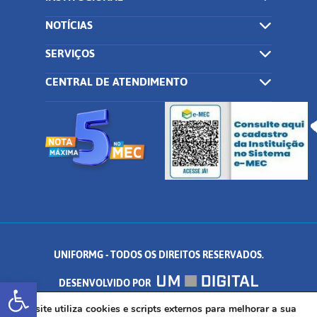
NOTÍCIAS
SERVIÇOS
CENTRAL DE ATENDIMENTO
UNIFORMG - TODOS OS DIREITOS RESERVADOS.
Abrir a barra de ferramentas
DESENVOLVIDO POR
AV. DR. ARNALDO DE SENNA, 328 - PALMEIRAS, FORMIGA/MG - CEP:
Este site utiliza cookies e scripts externos para melhorar a sua