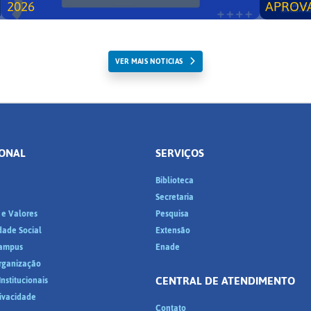
2026
APROV
VER MAIS NOTICIAS
IONAL
SERVIÇOS
Biblioteca
a
Secretaria
 e Valores
Pesquisa
dade Social
Extensão
ampus
Enade
Organização
CENTRAL DE ATENDIMENTO
nstitucionais
rivacidade
Contato