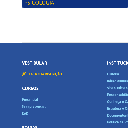
PSICOLOGIA
VESTIBULAR
INSTITUC
FAÇA SUA INSCRIÇÃO
História
Infraestrutur
CURSOS
Visão, Missão
Responsabili
Presencial
Conheça o C
Semipresencial
Estrutura e 
EAD
Documentos I
Política de P
BOLSAS