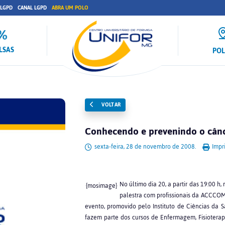
 LGPD
CANAL LGPD
ABRA UM POLO
LSAS
PO
VOLTAR
Conhecendo e prevenindo o cân
sexta-feira, 28 de novembro de 2008.
Impri
No último dia 20, a partir das 19:00 
{mosimage}
palestra com profissionais da ACCCO
evento, promovido pelo Instituto de Ciências da
fazem parte dos cursos de Enfermagem, Fisioterap