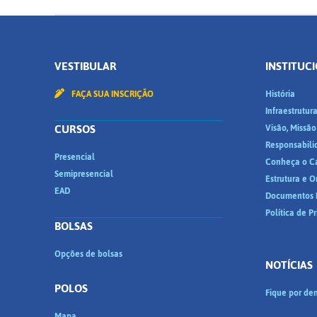
VESTIBULAR
INSTITUC
FAÇA SUA INSCRIÇÃO
História
Infraestrutur
CURSOS
Visão, Missão
Responsabili
Presencial
Conheça o C
Semipresencial
Estrutura e 
EAD
Documentos I
Política de P
BOLSAS
Opções de bolsas
NOTÍCIAS
POLOS
Fique por den
Mapa